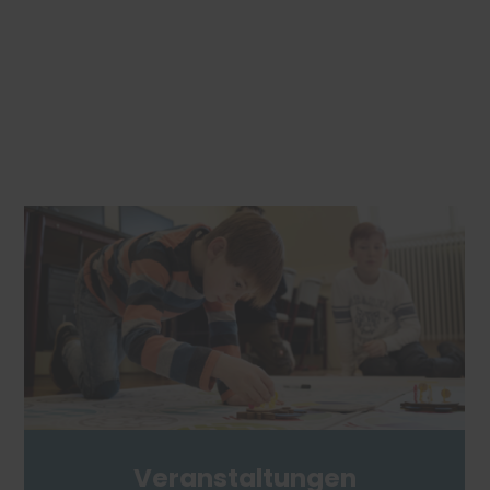
Mehr Informationen
Akzeptieren
powered by
Usercentrics Consent
Management Platform
&
eRecht24
Veranstaltungen