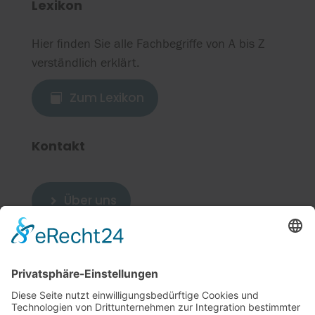
Lexikon
Hier finden Sie alle Fachbegriffe von A bis Z
verständlich erklärt.
Zum Lexikon

Kontakt
Über uns

Zum Kontakt

Weitere Links