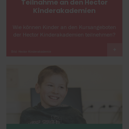
Teilnahme an den Hector
Kinderakademien
Wie können Kinder an den Kursangeboten
der Hector Kinderakademien teilnehmen?
+