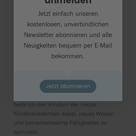
anmelden
Hasel und die Hector
Kinderakademien
Jetzt einfach unseren
kostenlosen, unverbindlichen
Newsletter abonnieren und alle
Hallo, ich bin Hasel, ein neugieriges
Neuigkeiten bequem per E-Mail
Eichhörnchen und das
bekommen.
Maskottchen der Hector
Kinderakademien!
Jetzt abonnieren
Mit meiner Erfahrung im Nüssesammeln,
helfe ich den Kindern der Hector
Kinderakademien dabei, neues Wissen
und bemerkenswerte Fähigkeiten zu
sammeln.