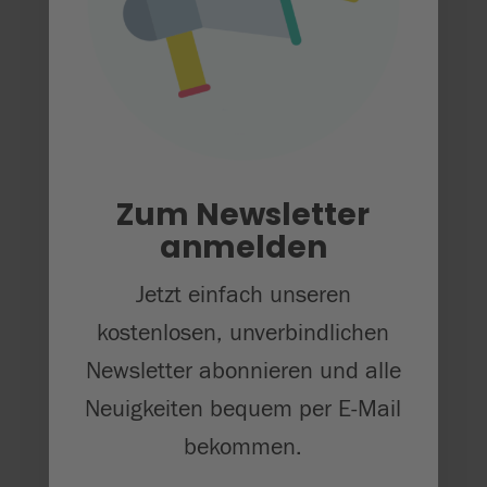
Zum Newsletter
anmelden
Eigene Anmeldung
Jetzt einfach unseren
Anmeldung der Kinder
kostenlosen, unverbindlichen
Newsletter abonnieren und alle
Auf Moodle – und nun?
Neuigkeiten bequem per E-Mail
bekommen.
Kurse anbieten