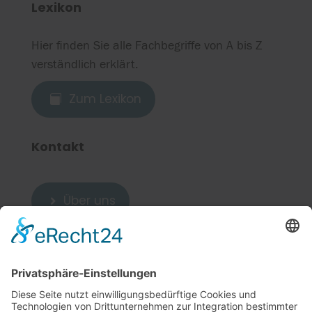
Lexikon
Hier finden Sie alle Fachbegriffe von A bis Z
verständlich erklärt.
Zum Lexikon

Kontakt
Über uns

Zum Kontakt

Weitere Links