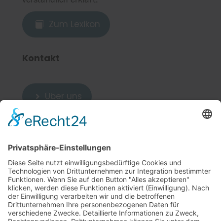
Zum Lexikon

Kontakt
Über uns

Zum Kontakt

Weitere Links
5
Cookie-Einstellungen