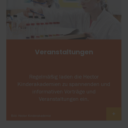
Veranstaltungen
Regelmäßig laden die Hector
Kinderakademien zu spannenden und
informativen Vorträge und
Veranstaltungen ein.
+