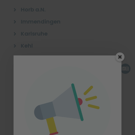
Horb a.N.

Immendingen

Karlsruhe

Kehl

Künzelsau

Lahr-Mietersheim

(Biberach/Baden, Wolfach)
Lauffen

Leonberg

Loßburg
