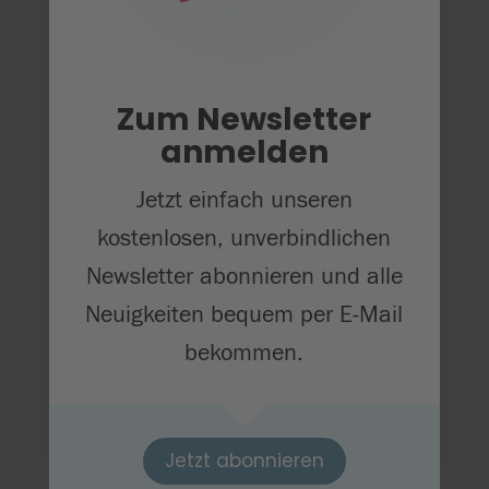
Ludwigsburg

Marbach

Mosbach

Zum Newsletter
anmelden
Nagold

Nürtingen-Kirchheim

Jetzt einfach unseren
Obersulm
kostenlosen, unverbindlichen

Newsletter abonnieren und alle
Pforzheim-Mühlacker

Neuigkeiten bequem per E-Mail
Pfullendorf

bekommen.
Philippsburg

Radolfzell

Reutlingen

Jetzt abonnieren