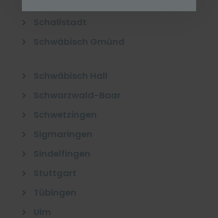
Rottweil

Schallstadt

Schwäbisch Gmünd

Schwäbisch Hall

Schwarzwald-Baar

Schwetzingen

Sigmaringen

Sindelfingen

Stuttgart

Tübingen

Ulm
