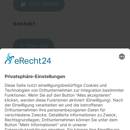
Zum Lexikon

Kontakt
Über uns

Zum Kontakt

Weitere Links
5
Cookie-Einstellungen
Sitemap
5