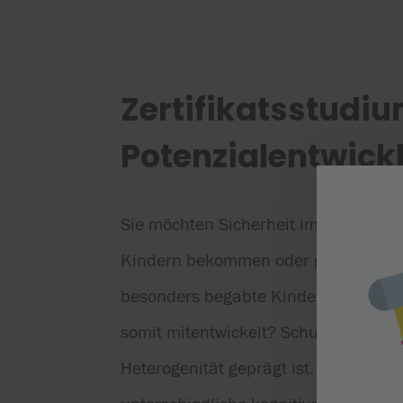
Zertifikatsstudi
Potenzialentwick
Sie möchten Sicherheit im Erkennen
Kindern bekommen oder generell er
besonders begabte Kinder fördert un
somit mitentwickelt? Schule ist ein 
Heterogenität geprägt ist. Die Lern