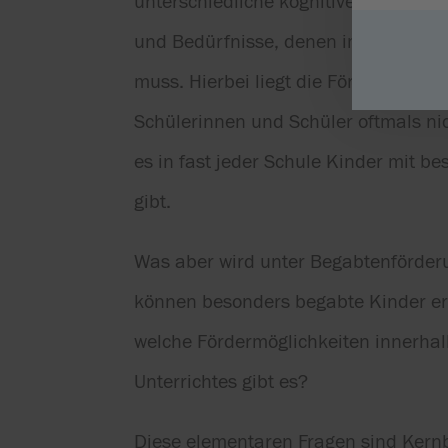
unterschiedliche kognitive Lernvorau
und Bedürfnisse, denen im Unterric
muss. Hierbei liegt die Förderung (h
Schülerinnen und Schüler oftmals ni
es in fast jeder Schule Kinder mit 
gibt.
Was aber wird unter Begabtenförder
können besonders begabte Kinder e
welche Fördermöglichkeiten innerha
Unterrichtes gibt es?
Diese elementaren Fragen sind Kernb