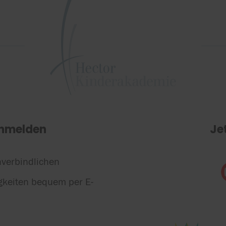
anmelden
Je
nverbindlichen
gkeiten bequem per E-