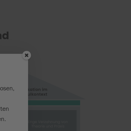
nd
losen,
iten
n.