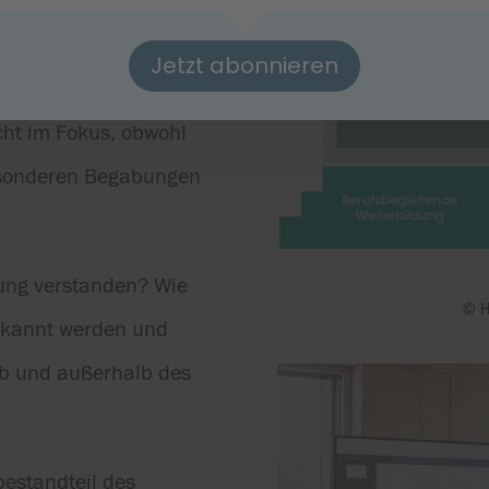
ssetzungen, Interessen
ht begegnet werden
Jetzt abonnieren
och-)begabter
cht im Fokus, obwohl
besonderen Begabungen
ung verstanden? Wie
© H
rkannt werden und
lb und außerhalb des
estandteil des