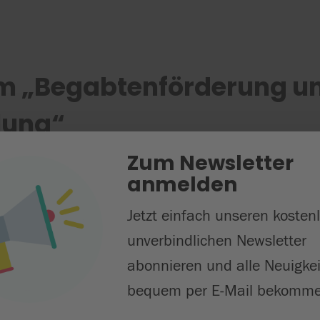
um „Begabtenförderung u
lung“
Zum Newsletter
 von hochbegabten
anmelden
fahren, wie man
Jetzt einfach unseren kosten
d deren Potenziale
unverbindlichen Newsletter
Raum, der von
abonnieren und alle Neuigke
bequem per E-Mail bekomme
enden haben