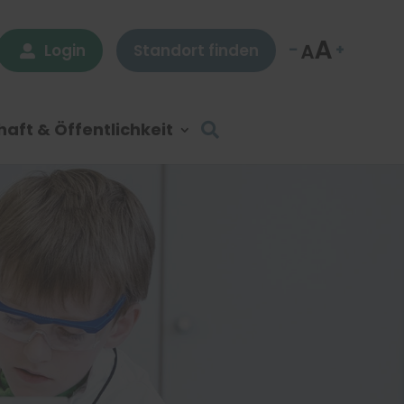
Login
Standort finden

aft & Öffentlichkeit