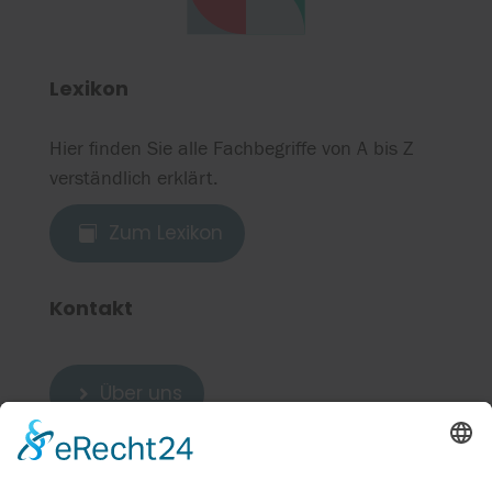
Lexikon
Hier finden Sie alle Fachbegriffe von A bis Z
verständlich erklärt.
Zum Lexikon

Kontakt
Über uns

Zum Kontakt
