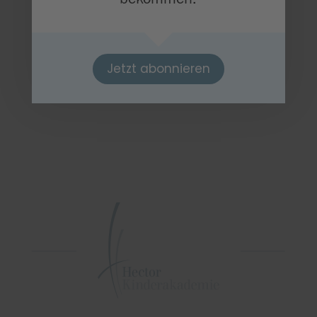
Jetzt abonnieren
Zurück zur Übersicht
5