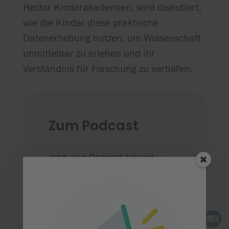
Hector Kinderakademien, wird diskutiert,
wie die Kinder diese praktische
Datenerhebung nutzen, um Wissenschaft
unmittelbar zu erleben und ihr
Verständnis für Forschung zu vertiefen.
Zum Podcast
Jetzt den Podcast hören!
SC175 Interview: An die

Schaufeln, fertig, los!
Bodenkunde und