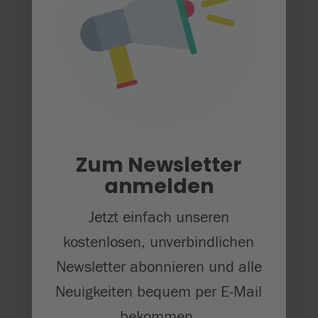
Begabungsförderung –
wie geht das zusammen?
Medienkontakt
Jennifer Raffler
jennifer.raffler@uni-

Zum Newsletter
anmelden
tuebingen.de
Jetzt einfach unseren
kostenlosen, unverbindlichen
Newsletter abonnieren und alle
Neuigkeiten bequem per E-Mail
bekommen.