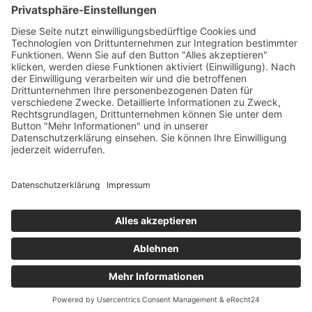
Weitere Links
5
Cookie-Einstellungen
Sitemap
5
Datenschutzerklärung
5
Impressum
5
© Hector Kinderakademie 2026
Standort
Login

finden