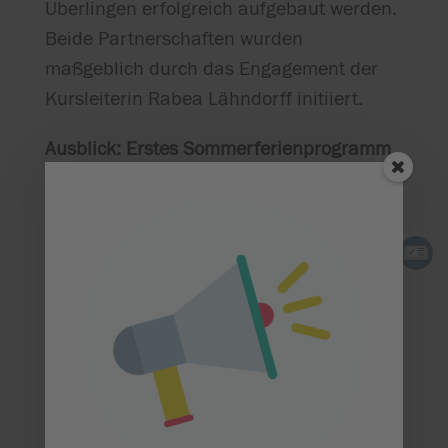
Überlingen erfolgreich aufgebaut werden.
Beide Partnerschaften wurden
maßgeblich durch das Engagement der
Kursleiterin Rabea Lähndorff initiiert.
Ausblick: Erstes Sommerferienprogramm
Im August wird die Hector
Kinderakademie Pfullendorf erstmals ein
eigenes Sommerferienprogramm anbieten
und damit ihr Angebot für die
teilnehmenden Kinder mit 19 Kursen
weiter ausbauen. Diese Kurse finden
zwischen dem 1. August und dem 12.
September an zehn Kursorten statt.