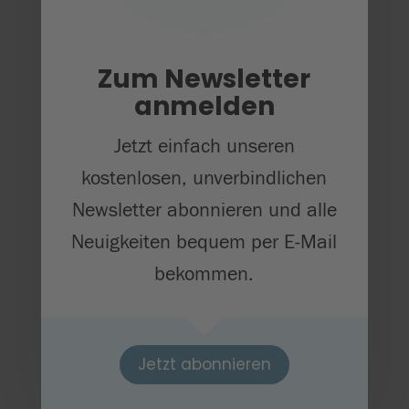
Weitere
Zum Newsletter
Informationen
anmelden
Jetzt einfach unseren
Hector Kinderakademie

kostenlosen, unverbindlichen
Pfullendorf
Newsletter abonnieren und alle
Neuigkeiten bequem per E-Mail
Medienkontakt
bekommen.
Jennifer Raffler
jennifer.raffler@uni-

Jetzt abonnieren
tuebingen.de