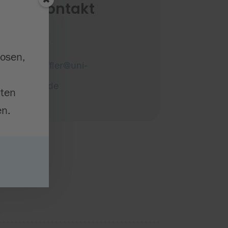
edienkontakt
nifer Raffler
losen,
jennifer.raffler@uni-
tuebingen.de
iten
n.