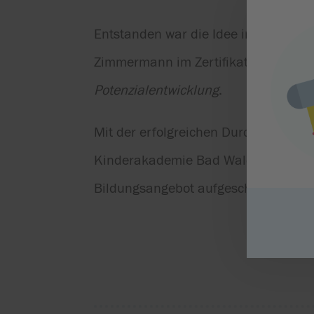
Entstanden war die Idee im Rahmen 
Zimmermann im Zertifikatsstudium
B
Potenzialentwicklung
.
Mit der erfolgreichen Durchführung
Kinderakademie Bad Waldsee ein neu
Bildungsangebot aufgeschlagen.