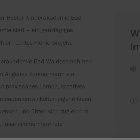
der Hector Kinderakademie Bad
ie statt – ein ganztägiges
W
h ein echtes Pionierprojekt.
I
nderakademie Bad Waldsee nahmen

 von Angelika Zimmermann ein
nd praxisnahes Lernen, kreatives
hmenden entwickelten eigene Ideen,
p
 Denken und übten sich zugleich in
, fasst Zimmermann die