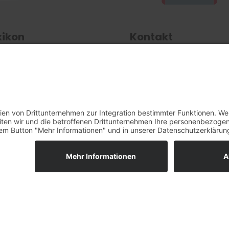
xikon
Kontakt
 finden Sie alle
Über uns

hbegriffe von A bis Z
tändlich erklärt.
Zum Kontakt

Zum Lexikon
