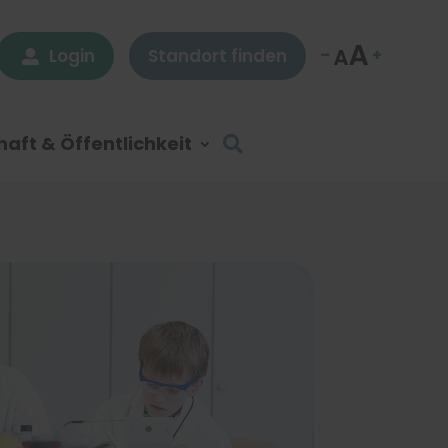
Login
Standort finden

aft & Öffentlichkeit