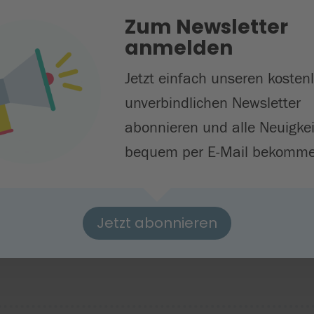
M
Zum Newsletter
der Abschlussarbeit von Angelika
anmelden
egabtenförderung und
Jen
Jetzt einfach unseren kosten

unverbindlichen Newsletter
abonnieren und alle Neuigke
 der Sommerakademie hat die Hector
bequem per E-Mail bekomme
es Kapitel in ihrem
Jetzt abonnieren