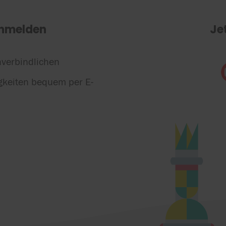
anmelden
Je
nverbindlichen
gkeiten bequem per E-