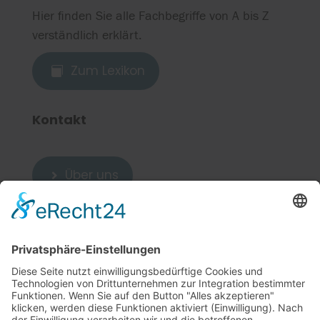
Hier finden Sie alle Fachbegriffe von A bis Z
verständlich erklärt.
Zum Lexikon

Kontakt
Über uns

Zum Kontakt

Weitere Links