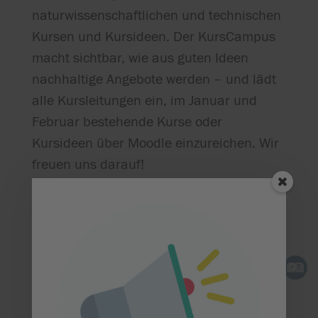
naturwissenschaftlichen und technischen
Kursen und Kursideen. Der KursCampus
macht sichtbar, wie aus guten Ideen
nachhaltige Angebote werden – und lädt
alle Kursleitungen ein, im Januar und
Februar bestehende Kurse oder
Kursideen über Moodle einzureichen. Wir
freuen uns darauf!
Weitere Informationen finden Sie auf
Moodle