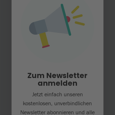
Zum Newsletter
anmelden
© Hector Kinderakademie
Jetzt einfach unseren
Um gängigen Stereotypen
kostenlosen, unverbindlichen
entgegenzuwirken, ist es auch in der
Newsletter abonnieren und alle
MINT-Förderung entscheidend, gezielt