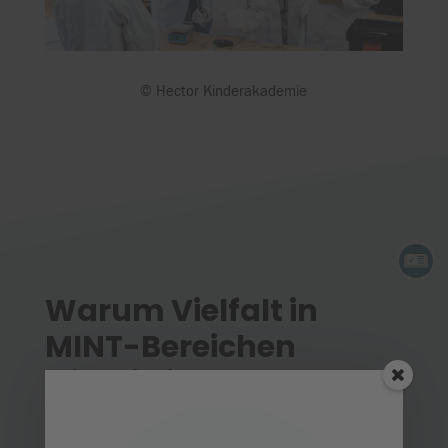
© Hector Kinderakademie
Warum Vielfalt in
MINT-Bereichen
wichtig ist