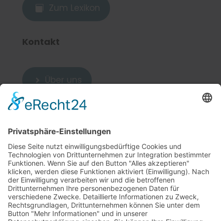
Zum Lexikon

Kontakt
Über uns

Zum Kontakt

Weitere Links
5
Cookie-Einstellungen
Sitemap
5