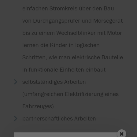
einfachen Stromkreis über den Bau
von Durchgangsprüfer und Morsegerät
bis zu einem Wechselblinker mit Motor
lernen die Kinder in logischen
Schritten, wie man elektrische Bauteile
in funktionale Einheiten einbaut
selbstständiges Arbeiten

(umfangreichen Elektrifizierung eines
Fahrzeuges)
partnerschaftliches Arbeiten
