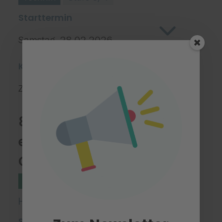
Starttermin
Samstag, 28.02.2026
Kursort(e)
Zelos - Das Bildungsinstitut
8 Sicher
experimentieren im
Chemielabor
Naturwissenschaften
Stufe 3/4
Hector Core Course
Starttermin