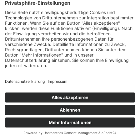
Melden Sie hier SchülerInnen zu Kursen
an.
zum Anmeldeportal
Zugang für Eltern
Hier bekommen Sie Informationen zum
Zulassungsstatus der Kurse Ihres Kindes.
zu meinen Kursen
Standort
Login

finden
Downloads