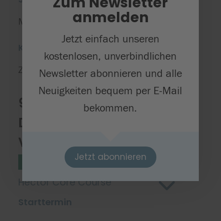
Zum Newsletter
anmelden
Montag, 23.02.2026
Jetzt einfach unseren
Kursort(e)
kostenlosen, unverbindlichen
Zelos - Das Bildungsinstitut
Newsletter abonnieren und alle
Neuigkeiten bequem per E-Mail
9 Glück oder Genie?
bekommen.
Daten verstehen und
Vorhersagen treffen
Jetzt abonnieren
Naturwissenschaften
Stufe 3/4
Hector Core Course
Starttermin