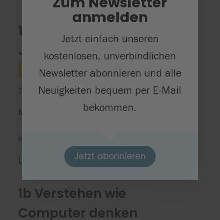
Zum Newsletter
Nur Hector Core Course anzeigen
anmelden
1a Leben in der
Jetzt einfach unseren
Jungsteinzeit
kostenlosen, unverbindlichen
Geschichte
Stufe 3/4
Newsletter abonnieren und alle
Neuigkeiten bequem per E-Mail
Starttermin
bekommen.
Montag, 27.04.2026
Kursort(e)
Jetzt abonnieren
Lindenhofschule Herrlingen
1b Verstehen wie
Computer denken