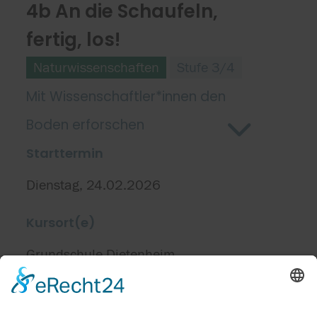
4b An die Schaufeln,
fertig, los!
Naturwissenschaften
Stufe 3/4
Mit Wissenschaftler*innen den
Boden erforschen
Starttermin
Dienstag, 24.02.2026
Kursort(e)
Grundschule Dietenheim
4c Sicher