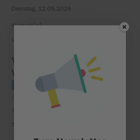
Dienstag, 12.05.2026
Kursort(e)
Längenfeldschule GS
Volle Wind- und
Wasserkraft voraus
Technik
Stufe 3/4
Fahrt zur Experimenta Heilbronn
Starttermin
Samstag, 09.05.2026