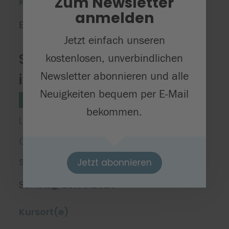
Zum Newsletter
Kursort(e)
anmelden
Experimenta
Das Science Center
Jetzt einfach unseren
Sicher experimentieren
kostenlosen, unverbindlichen
Newsletter abonnieren und alle
im Chemielabor
Neuigkeiten bequem per E-Mail
Naturwissenschaften
Stufe 3/4
bekommen.
Lasst uns gemeinsam die Welt der
Chemie entdecken!
Starttermin
Jetzt abonnieren
Samstag, 23.05.2026
Kursort(e)