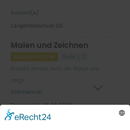
Kursort(e)
Längenfeldschule GS
Malen und Zeichnen
Musische Fächer
Stufe 1/2
Kreativ lernen, was die Natur uns
zeigt
Starttermin
Donnerstag, 16.04.2026
Kursort(e)