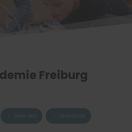
demie Freiburg
Über uns
Standorte
5
5