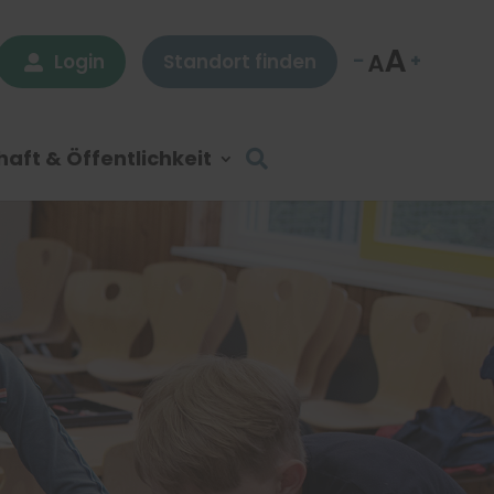
Login
Standort finden

aft & Öffentlichkeit