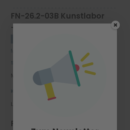
FN-26.2-03B Kunstlabor
- Malen und Zeichnen
Sonstige Kurse
Stufe 2/3/4
Malen 2,0
Starttermin
Mittwoch, 18.03.2026
Kursort(e)
Ludwig-Dürr-Schule
1
,
FN-26.2-04