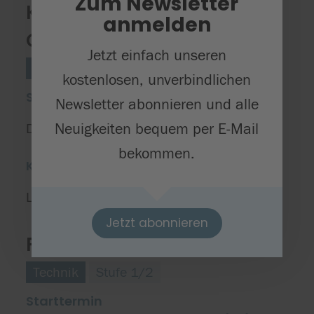
Zum Newsletter
Kunstschmieden zu
anmelden
Ostern
Jetzt einfach unseren
Technik
Stufe 3/4
kostenlosen, unverbindlichen
Starttermin
Newsletter abonnieren und alle
Neuigkeiten bequem per E-Mail
Donnerstag, 05.03.2026
bekommen.
Kursort(e)
Ludwig-Dürr-Schule
1
,
Jetzt abonnieren
FN-26.2-05 Lego WeDo
Technik
Stufe 1/2
Starttermin