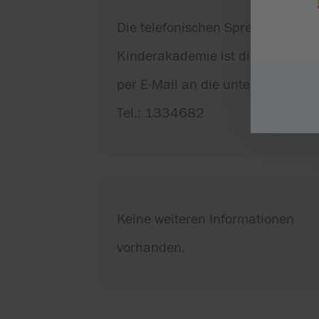
Die telefonischen Sprechstunden 
Kinderakademie ist dienstags und 
per E-Mail an die unter der Akad
Tel.: 1334682
Keine weiteren Informationen
vorhanden.