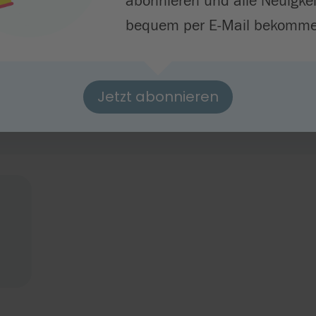
abonnieren und alle Neuigke
bequem per E-Mail bekomme
der Akademieleitungen finden täglich von 9 bis 16 Uh
donnerstags von 9 bis 13 Uhr besetzt. In der unterri
emieleitung angegebener Adresse. Ansprechpartnerin f
Jetzt abonnieren