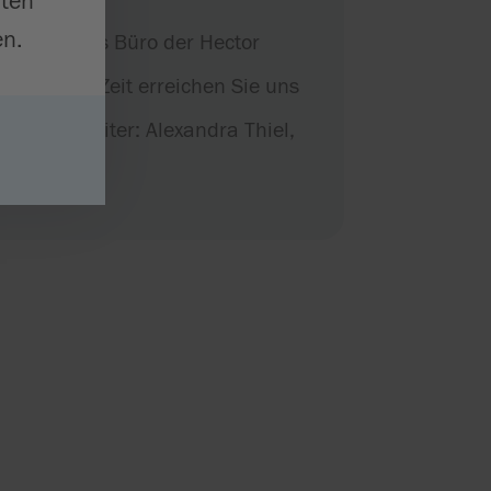
iten
n.
r statt. Das Büro der Hector
chtsfreien Zeit erreichen Sie uns
ür Schulleiter: Alexandra Thiel,