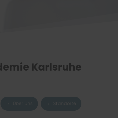
demie Karlsruhe
Über uns
Standorte
5
5