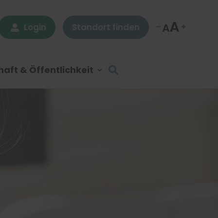
Login
Standort finden

aft & Öffentlichkeit