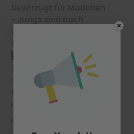
bevorzugt für Mädchen
- Jungs sind auch
willkommen -
(Abgesagt)
Mathematik
Stufe 3
Spielen, knobeln, rätseln,
überlegen
Starttermin
Montag, 20.04.2026
Kursort(e)