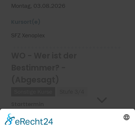
Montag, 03.08.2026
Kursort(e)
SFZ Xenoplex
WO - Wer ist der
Bestimmer? -
(Abgesagt)
Sonstige Kurse
Stufe 3/4
Starttermin
Samstag, 18.04.2026
Kursort(e)