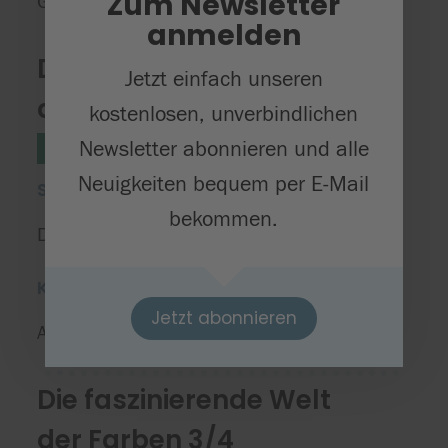
Zum Newsletter
Grundschule Biberach
anmelden
Die faszinierende Welt
Jetzt einfach unseren
der Farben 1/2
kostenlosen, unverbindlichen
Newsletter abonnieren und alle
Naturwissenschaften
Stufe 1/2
Neuigkeiten bequem per E-Mail
Starttermin
bekommen.
Donnerstag, 16.04.2026
Kursort(e)
Jetzt abonnieren
Anette Isabo Art
Die faszinierende Welt
der Farben 3/4