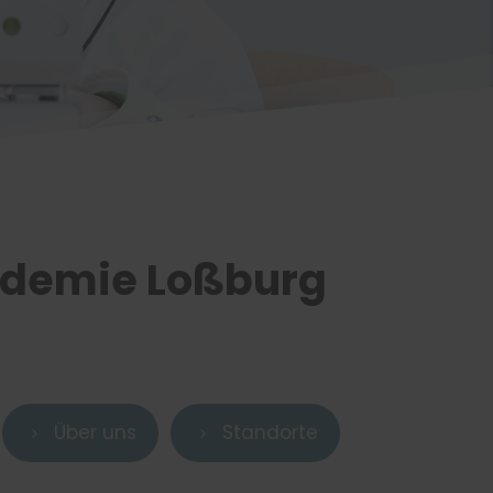
ademie Loßburg
Über uns
Standorte
5
5