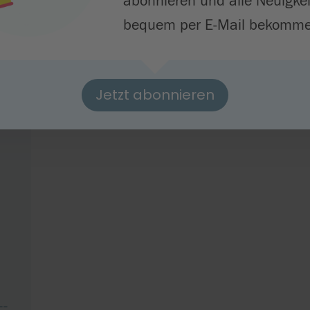
abonnieren und alle Neuigke
ie Loßburg ist darüber hinaus täglich von 9:30 Uhr 
bequem per E-Mail bekomme
Jetzt abonnieren
--