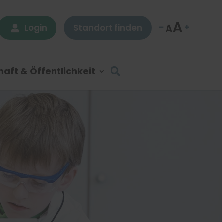
Login
Standort finden

aft & Öffentlichkeit