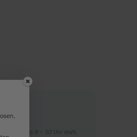
losen,
donnerstags 9 – 10 Uhr statt.