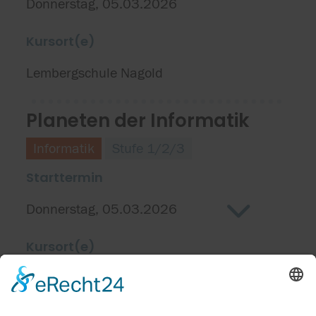
Donnerstag, 05.03.2026
Kursort(e)
Lembergschule Nagold
Planeten der Informatik
Informatik
Stufe 1/2/3
Starttermin
Donnerstag, 05.03.2026
Kursort(e)
Jugendforschungszentrum
Schwarzwald Schönbuch e. V.
1
,