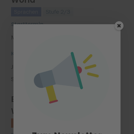
World
Sprachen
Stufe 2/3
Starttermin
Montag, 09.03.2026
Kursort(e)
Jugendforschungszentrum
Schwarzwald Schönbuch e. V.
1
,
Entdecke Robo
Wunderkind™
Informatik
Stufe 4