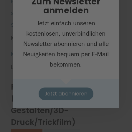
Zum Newsletter
Ein Einführungskurs in die
anmelden
spannende Welt der Roboter
Jetzt einfach unseren
Starttermin
kostenlosen, unverbindlichen
Mittwoch, 15.04.2026
Newsletter abonnieren und alle
Kursort(e)
Neuigkeiten bequem per E-Mail
bekommen.
Lembergschule Nagold
Fantasy-Welten
Jetzt abonnieren
(Kreatives
Gestalten/3D-
Druck/Trickfilm)