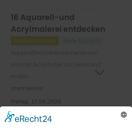
16 Aquarell-und
Acrylmalerei entdecken
Musische Fächer
Stufe 1/2/3/4
Aquarelltechniken kennenlernen
und mit Acrylfarbe auf Leinwand
malen
Starttermin
Freitag, 17.04.2026
Kursort(e)
Ratoldus Gemeinschaftsschule