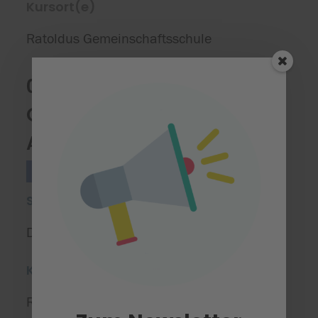
Kursort(e)
Ratoldus Gemeinschaftsschule
05 Eine Reise durch
China - Chinesisch für
Anfänger
Sprachen
Stufe 2/3/4
Starttermin
Donnerstag, 05.03.2026
Kursort(e)
Ratoldus Gemeinschaftsschule