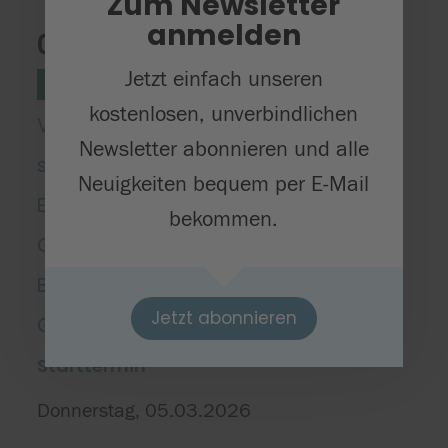
Zum Newsletter
anmelden
06 Vom Korn zum Brot
Jetzt einfach unseren
Naturwissenschaften
Stufe 3/4
kostenlosen, unverbindlichen
Vom Korn zum Brot, eine
Newsletter abonnieren und alle
spannende Entdeckungsreise mit
Neuigkeiten bequem per E-Mail
Einblick in die Landwirtschaft,
bekommen.
Getreidemühle, Bäckerei und
Bedeutung für die Ernährung,
Jetzt abonnieren
Geschichte. Religion und Sprache.
Starttermin
Donnerstag, 05.03.2026