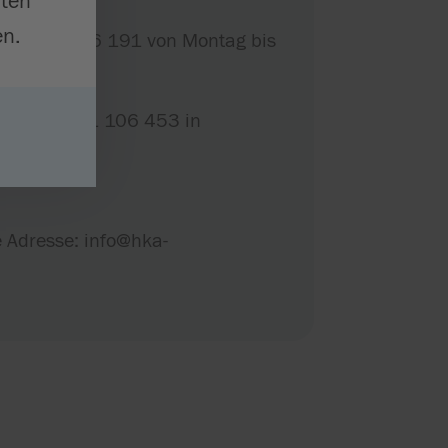
iten
n.
er 07571 106 191 von Montag bis
nummer 07571 106 453 in
t.
de Adresse: info@hka-