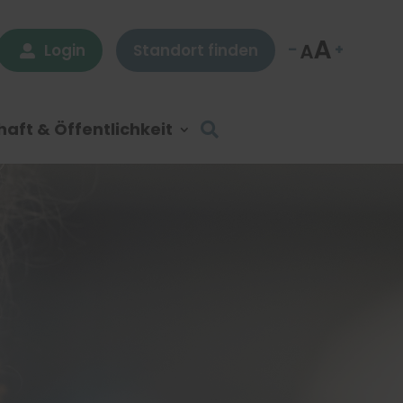
Login
Standort finden

aft & Öffentlichkeit