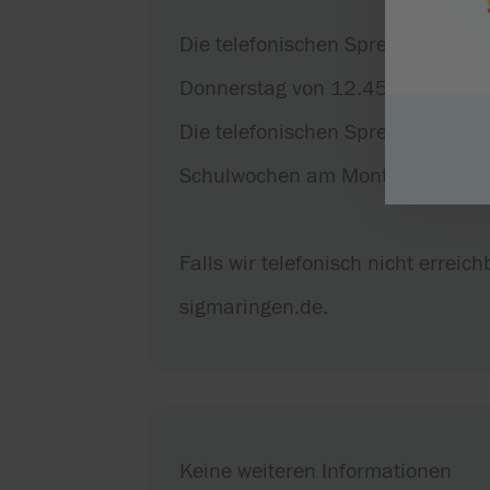
Die telefonischen Sprechzeiten 
Donnerstag von 12.45 Uhr – 13 U
Die telefonischen Sprechzeiten 
Schulwochen am Montag von 10 bi
Falls wir telefonisch nicht erreic
sigmaringen.de.
Keine weiteren Informationen