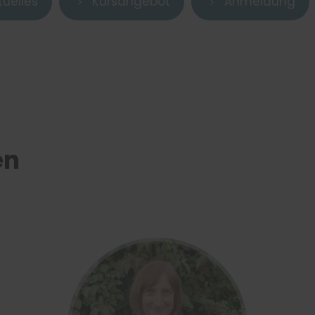
tuelles
Kursangebot
Anmeldung
5
5
en