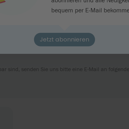
abonnieren und alle Neuigke
bequem per E-Mail bekomme
des Sekretariats finden unter folgender Telefonnumm
hr statt.
der Akademieleitung finden unter folgender Telefon
Jetzt abonnieren
s 11 Uhr und am Donnerstag von 10 bis 11 Uhr stat
hbar sind, senden Sie uns bitte eine E-Mail an folgen