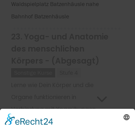
Waldspielplatz Batzenhäusle
nahe
Bahnhof Batzenhäusle
23. Yoga- und Anatomie
des menschlichen
Körpers - (Abgesagt)
Sonstige Kurse
Stufe 4
Lerne wie Dein Körper und die
Organe funktionieren in
Verbindung mit Yogaübungen
Starttermin
Montag, 13.04.2026