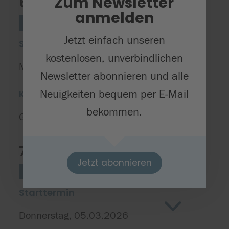
Zum Newsletter
6. Elektrotechnik
anmelden
Technik
Stufe 4
Jetzt einfach unseren
Starttermin
kostenlosen, unverbindlichen
Mittwoch, 20.05.2026
Newsletter abonnieren und alle
Neuigkeiten bequem per E-Mail
Kursort(e)
bekommen.
Grundschule Buchholz
7. Elektrotechnik
Jetzt abonnieren
Technik
Stufe 4
Starttermin
Donnerstag, 05.03.2026