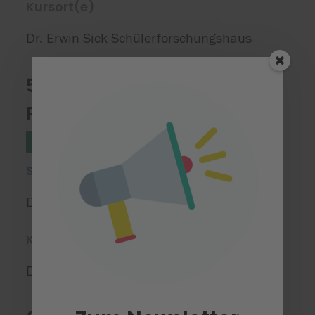
Kursort(e)
Dr. Erwin Sick Schülerforschungshaus
5.1 Der Traum vom
Fliegen
Naturwissenschaften
Stufe 4
Starttermin
Dienstag, 07.07.2026
Kursort(e)
Dr. Erwin Sick Schülerforschungshaus