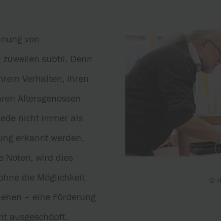
nnung von
 zuweilen subtil. Denn
hrem Verhalten, ihren
hren Altersgenossen
iede nicht immer als
ung erkannt werden.
e Noten, wird dies
 ohne die Möglichkeit
© H
iehen – eine Förderung
ht ausgeschöpft.