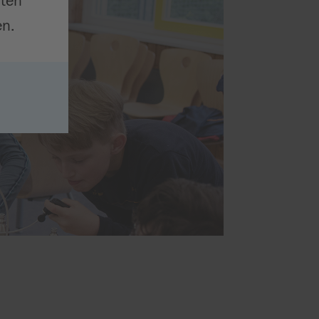
iten
n.