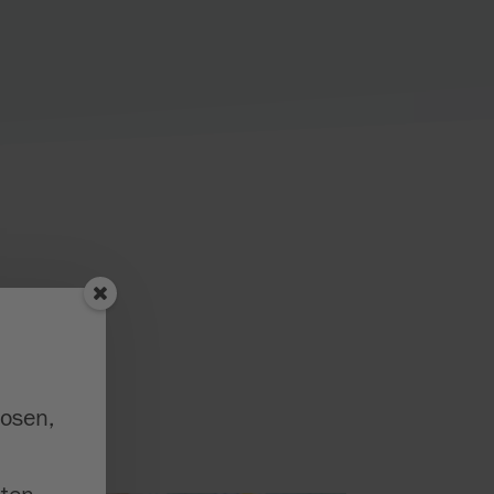
e
losen,