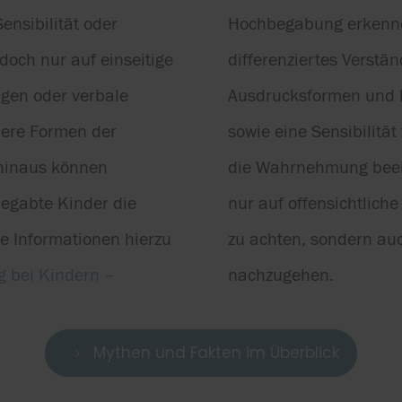
ensibilität oder
Hochbegabung erkennen 
doch nur auf einseitige
differenziertes Verstä
ngen oder verbale
Ausdrucksformen und 
dere Formen der
sowie eine Sensibilität
hinaus können
die Wahrnehmung beeinf
begabte Kinder die
nur auf offensichtlich
e Informationen hierzu
zu achten, sondern au
 bei Kindern –
nachzugehen.
Mythen und Fakten im Überblick
5