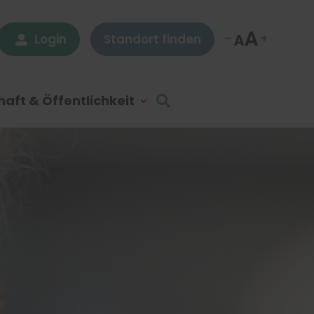
Login
Standort finden

aft & Öffentlichkeit